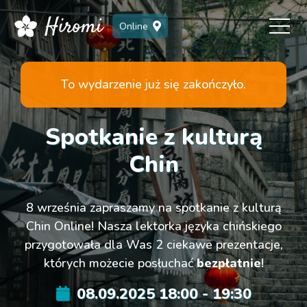
Online
To wydarzenie już się zakończyło.
Spotkanie z kulturą
Chin
8 września zapraszamy na spotkanie z kulturą
Chin Online! Nasza lektorka języka chińskiego
przygotowała dla Was 2 ciekawe prezentacje,
których możecie posłuchać
bezpłatnie
!
08.09.2025 18:00 - 19:30