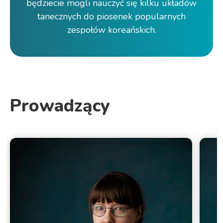
będziecie mogli nauczyć się kilku układów
tanecznych do piosenek popularnych
zespołów koreańskich.
Prowadzący