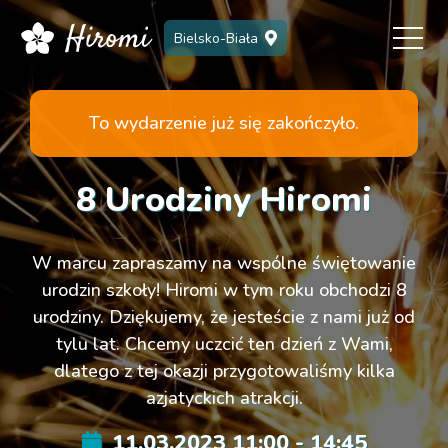
Bielsko-Biała
To wydarzenie już się zakończyło.
8 Urodziny Hiromi
W marcu zapraszamy na wspólne świętowanie
urodzin szkoły! Hiromi w tym roku obchodzi 8
urodziny. Dziękujemy, że jesteście z nami już od
tylu lat. Chcemy uczcić ten dzień z Wami,
dlatego z tej okazji przygotowaliśmy kilka
azjatyckich atrakcji.
11.03.2023 11:00 - 14:45