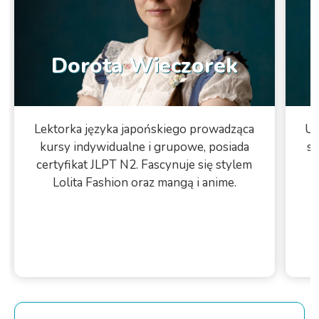
Dorota Wieczorek
Lektorka języka japońskiego prowadząca
Uk
kursy indywidualne i grupowe, posiada
si
certyfikat JLPT N2. Fascynuje się stylem
Lolita Fashion oraz mangą i anime.