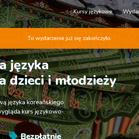
Kursy językowe
Wydar
To wydarzenie już się zakończyło.
a języka
 dzieci i młodzieży
ową języka koreańskiego
 wygląda kurs językowo-
Bezpłatnie