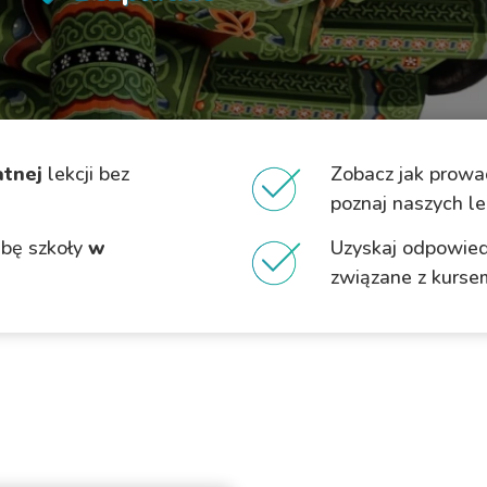
atnej
lekcji bez
Zobacz jak prowad
poznaj naszych l
ibę szkoły
w
Uzyskaj odpowied
związane z kurse