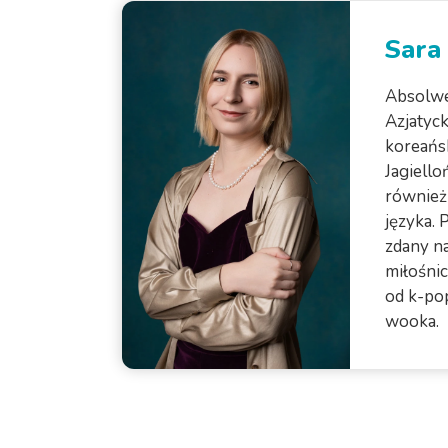
Sara
Absolwe
Azjatyck
koreańs
Jagiello
również 
języka. 
zdany n
miłośnic
od k-po
wooka.