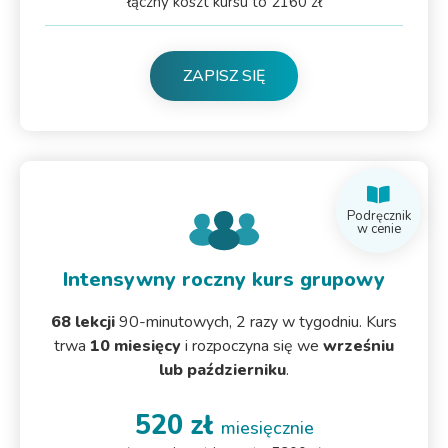
łączny koszt kursu to 2160 zł
ZAPISZ SIĘ
Podręcznik
w cenie
Intensywny roczny kurs grupowy
68 lekcji
90-minutowych, 2 razy w tygodniu. Kurs
trwa
10 miesięcy
i rozpoczyna się we
wrześniu
lub październiku
.
520 zł
miesięcznie