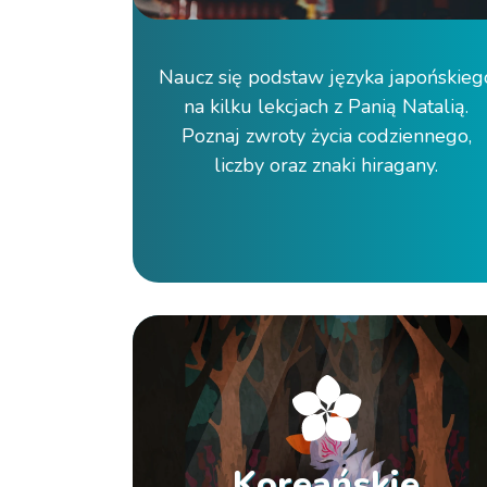
Naucz się podstaw języka japońskieg
na kilku lekcjach z Panią Natalią.
Poznaj zwroty życia codziennego,
liczby oraz znaki hiragany.
Koreańskie