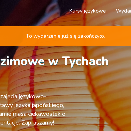
Kursy językowe
Wydar
To wydarzenie już się zakończyło.
e zimowe w Tychach
 zajęcia językowo-
tawy języka japońskiego,
ramie masa ciekawostek o
zentacje. Zapraszamy!