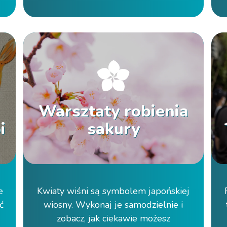
Warsztaty robienia
i
sakury
e
Kwiaty wiśni są symbolem japońskiej
ć
wiosny. Wykonaj je samodzielnie i
zobacz, jak ciekawie możesz