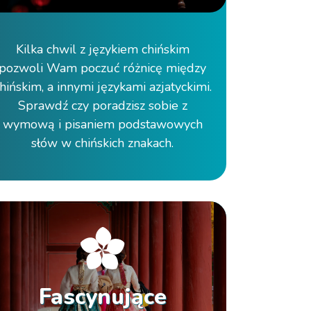
Kilka chwil z językiem chińskim
pozwoli Wam poczuć różnicę między
hińskim, a innymi językami azjatyckimi.
Sprawdź czy poradzisz sobie z
wymową i pisaniem podstawowych
słów w chińskich znakach.
Fascynujące