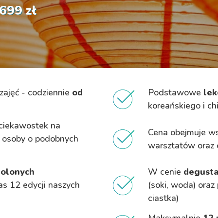
699 zł
zajęć - codziennie
od
Podstawowe
lek
koreańskiego i ch
ciekawostek na
Cena obejmuje ws
 i osoby o podobnych
warsztatów oraz 
olonych
W cenie
degusta
s 12 edycji naszych
(soki, woda) oraz
ciastka)