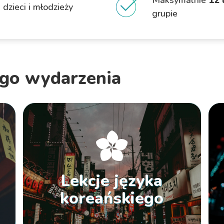
Maksymalnie
12 
 dzieci i młodzieży
grupie
ego wydarzenia
Lekcje języka
koreańskiego