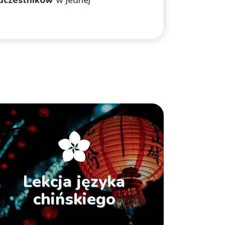
uczestników
w jednej
Lekcja języka
chińskiego