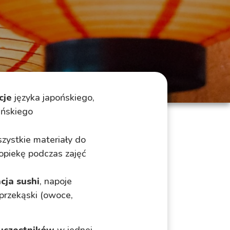
cje
języka japońskiego,
ińskiego
zystkie materiały do
opiekę podczas zajęć
cja sushi
, napoje
 przekąski (owoce,