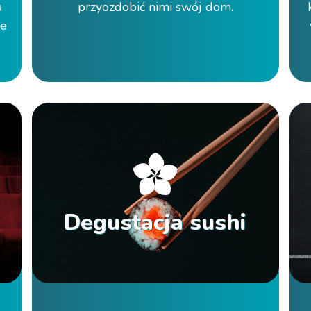
a
przyozdobić nimi swój dom.
ie
Degustacja sushi