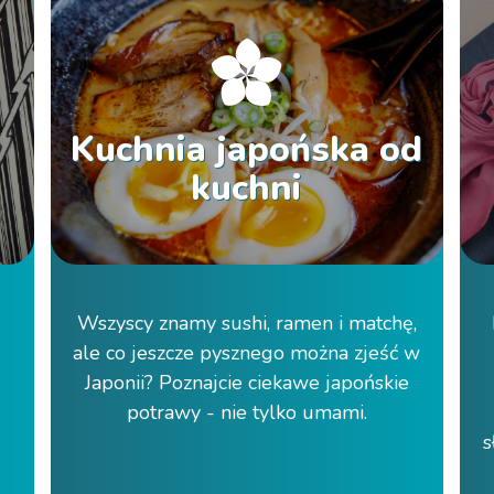
Kuchnia japońska od
kuchni
Wszyscy znamy sushi, ramen i matchę,
ale co jeszcze pysznego można zjeść w
i
Japonii? Poznajcie ciekawe japońskie
potrawy - nie tylko umami.
s