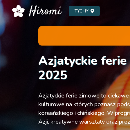
TYCHY
Azjatyckie feri
2025
Azjatyckie ferie zimowe to ciekawe
kulturowe na których poznasz pods
koreańskiego i chińskiego. W prog
Azji, kreatywne warsztaty oraz pre